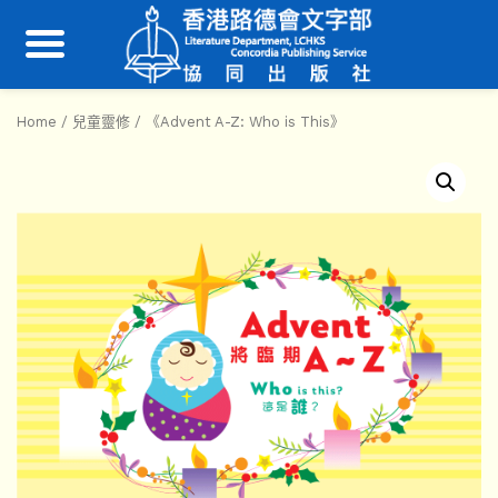
Home
/
兒童靈修
/ 《Advent A-Z: Who is This》