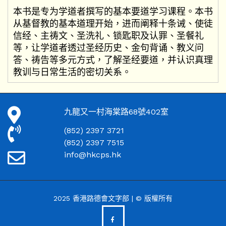
本书是专为学道者撰写的基本要道学习课程。本书
从基督教的基本道理开始，进而阐释十条诫、使徒
信经、主祷文、圣洗礼、锁匙职及认罪、圣餐礼
等，让学道者透过圣经历史、金句背诵、教义问
答、祷告等多元方式，了解圣经要道，并认识真理
教训与日常生活的密切关系。
九龍又一村海棠路68號402室
(852) 2397 3721
(852) 2397 7515
info@hkcps.hk
2025 香港路德會文字部 | © 版權所有