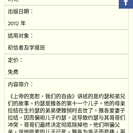
出版日期：
2012 年
适用对象：
初信者及学道班
定价：
免费
内容简介：
《上帝的宽恕，我们的自由》讲述的是约瑟和弟兄
们的故事。约瑟是雅各的第十一个儿子。他的母亲
拉结在生约瑟的弟弟便雅悯时去世了。雅各爱妻子
拉结，因而偏袒儿子约瑟，这导致约瑟与其哥哥们
冲突，哥哥们最终决定彻底除掉他，他们哄骗父
亲，说他所爱的儿子已死。雅各为丧子而悲痛，哥