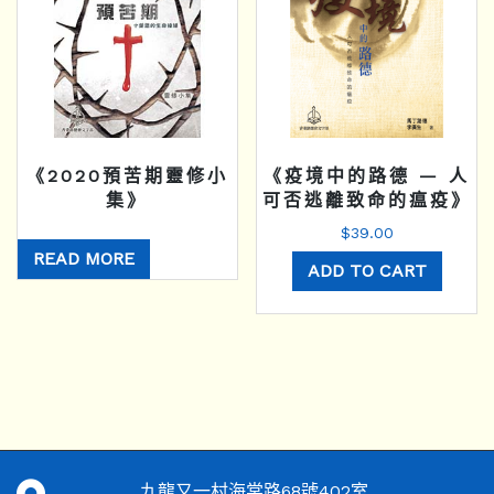
《2020預苦期靈修小
《疫境中的路德 — 人
集》
可否逃離致命的瘟疫》
$
39.00
READ MORE
ADD TO CART
九龍又一村海棠路68號402室