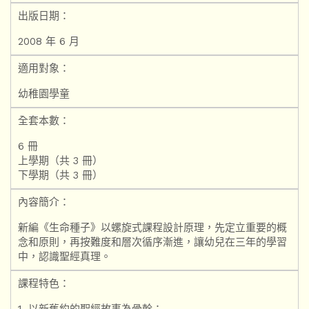
出版日期：
2008 年 6 月
適用對象：
幼稚園學童
全套本數：
6 冊
上學期（共 3 冊）
下學期（共 3 冊）
內容簡介：
新編《生命種子》以螺旋式課程設計原理，先定立重要的概
念和原則，再按難度和層次循序漸進，讓幼兒在三年的學習
中，認識聖經真理。
課程特色：
1. 以新舊約的聖經故事為骨幹：