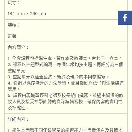
尺寸：
184 mm x 260 mm
裝幀：
釘裝
內容簡介：
1. 全套課程包括學生本、習作本及教師本，合共三十六本。
2. 課程以主題型式編寫。每個年級均按主題，再細分為三個
重點單元。
3. 重點單元以涵蓋舊約、新約及現今的事與物編寫。
4. 強調以循序漸進的方法學習，並且鼓勵將信仰與生活結連
應用。
5. 課程由現職聖經科老師及校長親自撰寫，並過由資深的教
牧人員及接受神學訓練的資深編輯審校，確保內容的實用性
及準確性。
詳細內容：
1. 學生本因應不同年級學童的學習能力，盡量淺白及具體地