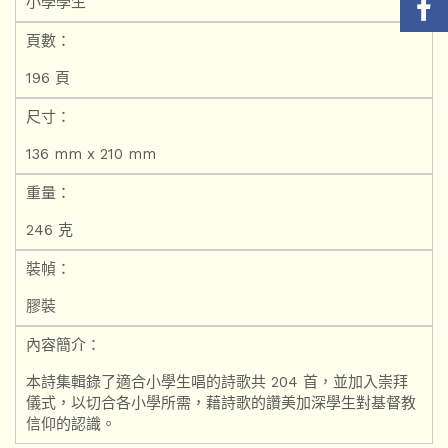
小學學生
頁數：
196 頁
尺寸：
136 mm x 210 mm
重量：
246 克
裝幀：
膠裝
內容簡介：
本詩集輯錄了適合小學生唱的詩歌共 204 首，並加入崇拜
儀式，以切合各小學所需，藉詩歌的讚美加深學生對基督教
信仰的認識。