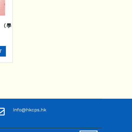
級（學
T
info@hkcps.hk