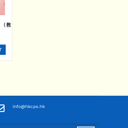
級（教
T
info@hkcps.hk