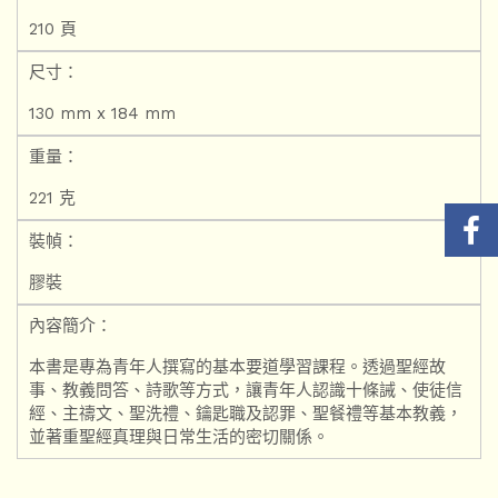
210 頁
尺寸：
130 mm x 184 mm
重量：
221 克
裝幀：
膠裝
內容簡介：
本書是專為青年人撰寫的基本要道學習課程。透過聖經故
事、教義問答、詩歌等方式，讓青年人認識十條誡、使徒信
經、主禱文、聖洗禮、鑰匙職及認罪、聖餐禮等基本教義，
並著重聖經真理與日常生活的密切關係。