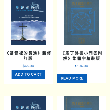
《基督裡的長進》新修
《馬丁路德小問答附
訂版
解》繁體字精裝版
$
65.00
$
104.00
ADD TO CART
READ MORE