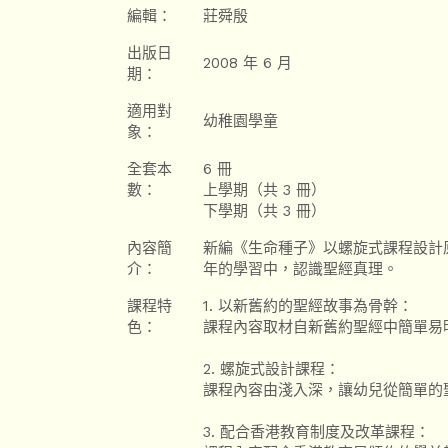
編輯：
莊舜殷
出版日
2008 年 6 月
期：
適用對
幼稚園學童
象：
全套本
6 冊
數：
上學期（共 3 冊）
下學期（共 3 冊）
內容簡
新編《生命種子》以螺旋式課程設計
介：
年的學習中，認識聖經真理。
課程特
1. 以新舊約的聖經故事為骨幹：
色：
課程內容取材自新舊約聖經中簡單易
2. 螺旋式設計課程：
課程內容由淺入深，讓幼兒從簡單的
3. 配合香港教育制度及改革課程：