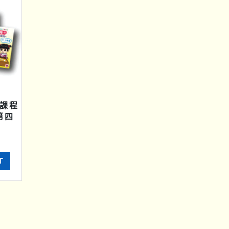
課程
第四
T