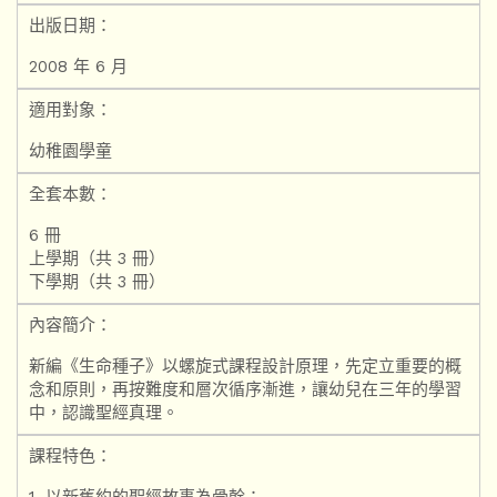
出版日期：
2008 年 6 月
適用對象：
幼稚園學童
全套本數：
6 冊
上學期（共 3 冊）
下學期（共 3 冊）
內容簡介：
新編《生命種子》以螺旋式課程設計原理，先定立重要的概
念和原則，再按難度和層次循序漸進，讓幼兒在三年的學習
中，認識聖經真理。
課程特色：
1. 以新舊約的聖經故事為骨幹：